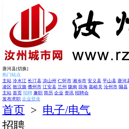
唐河县
[切换]
热门站点
主站
冷水江
长汀县
凉山州
仁怀市
湘乡市
安义县
平山县
唐河
凌区
敖汉旗
儋州市
江安县
兰州
陇南
琼海
嘉峪关
汝州市
隰县
主站
首页
招聘
兼职
简历
企业
资讯
招聘会
发布求职
企业登录
首页
>
电子/电气
招聘