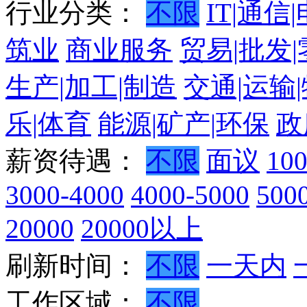
行业分类：
不限
IT|通信
筑业
商业服务
贸易|批发
生产|加工|制造
交通|运输
乐|体育
能源|矿产|环保
政
薪资待遇：
不限
面议
10
3000-4000
4000-5000
500
20000
20000以上
刷新时间：
不限
一天内
工作区域：
不限