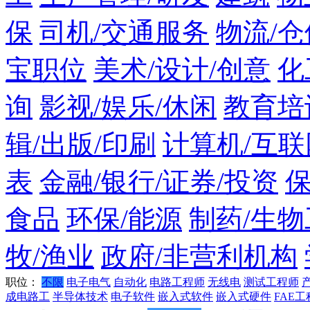
保
司机/交通服务
物流/仓
宝职位
美术/设计/创意
化
询
影视/娱乐/休闲
教育培
辑/出版/印刷
计算机/互联
表
金融/银行/证券/投资
食品
环保/能源
制药/生物
牧/渔业
政府/非营利机构
职位：
不限
电子电气
自动化
电路工程师
无线电
测试工程师
成电路工
半导体技术
电子软件
嵌入式软件
嵌入式硬件
FAE工