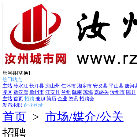
唐河县
[切换]
热门站点
主站
冷水江
长汀县
凉山州
仁怀市
湘乡市
安义县
平山县
唐河
凌区
敖汉旗
儋州市
江安县
兰州
陇南
琼海
嘉峪关
汝州市
隰县
主站
首页
招聘
兼职
简历
企业
资讯
招聘会
发布求职
企业登录
首页
>
市场/媒介/公关
招聘