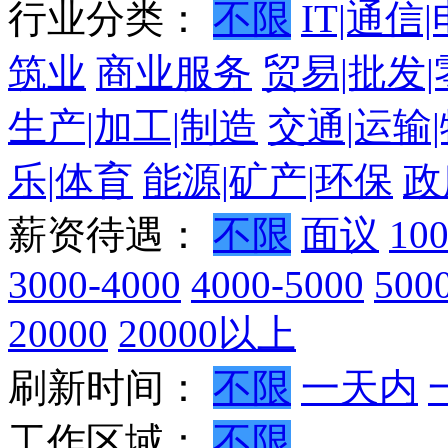
行业分类：
不限
IT|通信
筑业
商业服务
贸易|批发
生产|加工|制造
交通|运输
乐|体育
能源|矿产|环保
政
薪资待遇：
不限
面议
10
3000-4000
4000-5000
500
20000
20000以上
刷新时间：
不限
一天内
工作区域：
不限