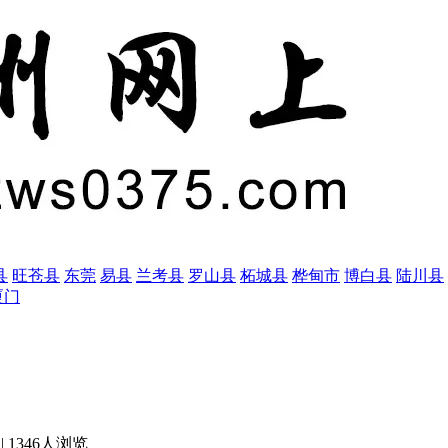
县
旺苍县
东莞
易县
兰考县
罗山县
柘城县
桦甸市
博白县
陆川县
厦门
|
1346人浏览