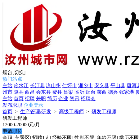
烟台
[切换]
热门站点
主站
冷水江
长汀县
凉山州
仁怀市
湘乡市
安义县
平山县
唐河
州市
隰县
西昌
会东县
费县
吕梁
临沂
烟台
莱西
德兴
张家港
主站
首页
招聘
兼职
简历
企业
资讯
招聘会
发布求职
企业登录
首页
>
生产管理/研发
>
高级工程师
>
研发工程师
研发工程师
12000-20000
元/月
申请职位
全职
|
芝罘区
|
招聘1人
|
经验不限
|
性别不限
|
年龄不限
|
学历不限