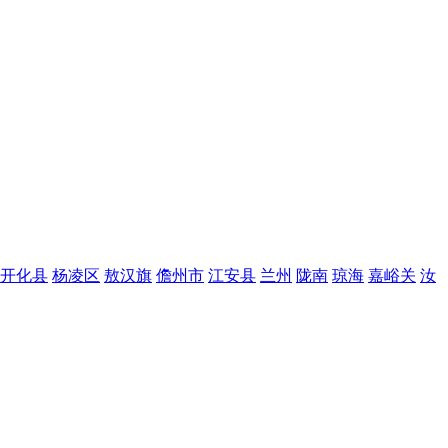
开化县
杨凌区
敖汉旗
儋州市
江安县
兰州
陇南
琼海
嘉峪关
汝