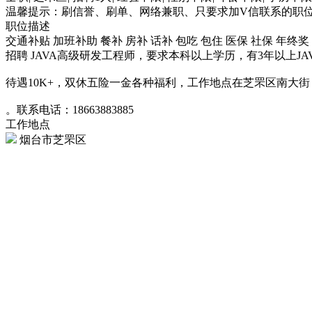
温馨提示：刷信誉、刷单、网络兼职、只要求加V信联系的职
职位描述
交通补贴
加班补助
餐补
房补
话补
包吃
包住
医保
社保
年终奖
招聘 JAVA高级研发工程师，要求本科以上学历，有3年以上J
待遇10K+，双休五险一金各种福利，工作地点在芝罘区南大
。联系电话：18663883885
工作地点
烟台市芝罘区