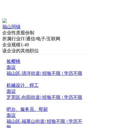
福山同镇
企业性质
股份制
所属行业
IT/通信/电子/互联网
企业规模
1-49
该企业的其他职位
捡樱桃
面议
福山区-清洋街道
|
经验不限
|
学历不限
机械设计、焊工
面议
芝罘区-向阳街道
|
经验不限
|
学历不限
吧台、服务员、帮厨
面议
福山区-福莱山街道
|
经验不限
|
学历不
限