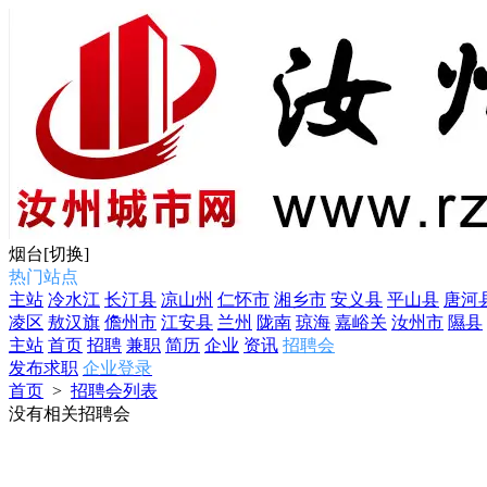
烟台
[切换]
热门站点
主站
冷水江
长汀县
凉山州
仁怀市
湘乡市
安义县
平山县
唐河
凌区
敖汉旗
儋州市
江安县
兰州
陇南
琼海
嘉峪关
汝州市
隰县
主站
首页
招聘
兼职
简历
企业
资讯
招聘会
发布求职
企业登录
首页
>
招聘会列表
没有相关招聘会