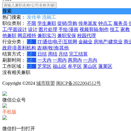
搜索
热门搜索：
发传单
洗碗工
职位类别：
不限
学生兼职
促销/导购
传单派发
钟点工
服务员
工/平面设计
设计
图片处理
手绘/漫画
视频剪辑/制作
技工
家教
他兼职
网店模特
兼职实习
兼职安保
校园代理
行业分类：
不限
IT|通信|电子|互联网
金融业
房地产|建筑业
商
政府|非盈利机构
农|林|牧|渔|其他
结算方式：
不限
日结
周结
月结
完工结算
刷新时间：
不限
一天内
一周内
两周内
一月内
工作区域：
不限
芝罘区
福山区
牟平区
莱山区
蓬莱区
没有相关兼职
Copyright ©2024
城市联盟
闽ICP备2022004512号
微信公众号
手机版
微信扫一扫打开