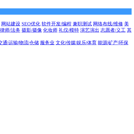
网站建设
SEO优化
软件开发/编程
兼职测试
网络布线/维修
美
律师/法务
摄影/摄像
化妆师
礼仪/模特
演艺演出
志愿者/义工
其
交通|运输|物流|仓储
服务业
文化|传媒|娱乐|体育
能源|矿产|环保