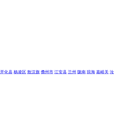
开化县
杨凌区
敖汉旗
儋州市
江安县
兰州
陇南
琼海
嘉峪关
汝