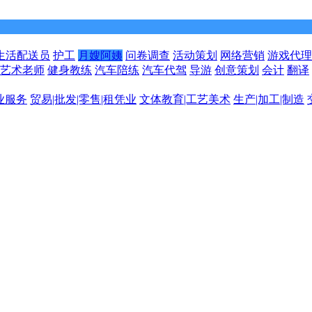
生活配送员
护工
月嫂阿姨
问卷调查
活动策划
网络营销
游戏代理
艺术老师
健身教练
汽车陪练
汽车代驾
导游
创意策划
会计
翻译
业服务
贸易|批发|零售|租凭业
文体教育|工艺美术
生产|加工|制造