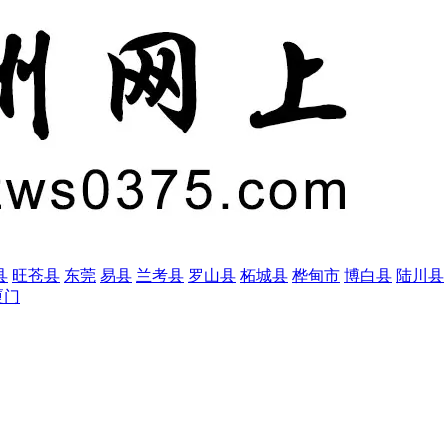
县
旺苍县
东莞
易县
兰考县
罗山县
柘城县
桦甸市
博白县
陆川县
厦门