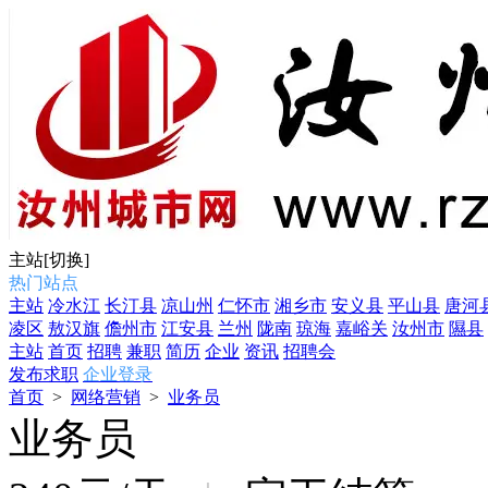
主站
[切换]
热门站点
主站
冷水江
长汀县
凉山州
仁怀市
湘乡市
安义县
平山县
唐河
凌区
敖汉旗
儋州市
江安县
兰州
陇南
琼海
嘉峪关
汝州市
隰县
主站
首页
招聘
兼职
简历
企业
资讯
招聘会
发布求职
企业登录
首页
>
网络营销
>
业务员
业务员