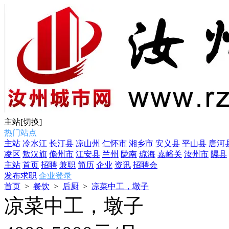
主站
[切换]
热门站点
主站
冷水江
长汀县
凉山州
仁怀市
湘乡市
安义县
平山县
唐河
凌区
敖汉旗
儋州市
江安县
兰州
陇南
琼海
嘉峪关
汝州市
隰县
主站
首页
招聘
兼职
简历
企业
资讯
招聘会
发布求职
企业登录
首页
>
餐饮
>
后厨
>
凉菜中工，墩子
凉菜中工，墩子