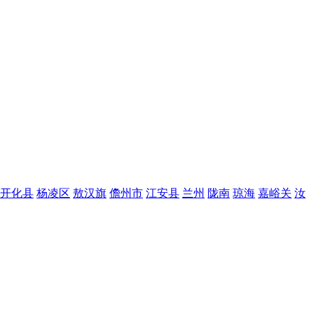
开化县
杨凌区
敖汉旗
儋州市
江安县
兰州
陇南
琼海
嘉峪关
汝