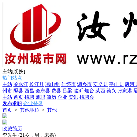
主站
[切换]
热门站点
主站
冷水江
长汀县
凉山州
仁怀市
湘乡市
安义县
平山县
唐河
州市
隰县
西昌
会东县
费县
吕梁
临沂
烟台
莱西
德兴
张家港
主站
首页
招聘
兼职
简历
企业
资讯
招聘会
发布求职
企业登录
首页
>
其他职位
>
其他
收藏简历
李先生
(21岁，男，未婚)