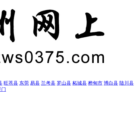
县
旺苍县
东莞
易县
兰考县
罗山县
柘城县
桦甸市
博白县
陆川县
厦门