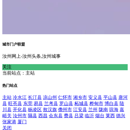
城市门户联盟
汝州网上-汝州头条,汝州城事
关注
当前站点：主站
热门站点
主站
冷水江
长汀县
凉山州
仁怀市
湘乡市
安义县
平山县
唐河
县
旺苍县
东莞
易县
兰考县
罗山县
柘城县
桦甸市
博白县
陆
川县
开化县
杨凌区
敖汉旗
儋州市
江安县
兰州
陇南
琼海
嘉
峪关
汝州市
隰县
西昌
会东县
费县
吕梁
临沂
烟台
莱西
德兴
张家港
厦门
关闭