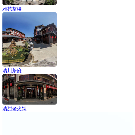
雅苑茶楼
清川茶府
清甜老火锅