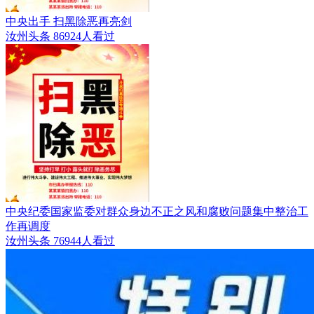
中央出手 扫黑除恶再亮剑
汝州头条
86924人看过
中央纪委国家监委对群众身边不正之风和腐败问题集中整治工
作再调度
汝州头条
76944人看过