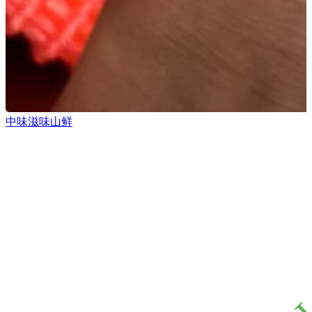
中味滋味山鲜